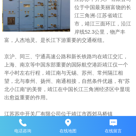
位于中国最美丽富饶的长
江三角洲-江苏省靖江
市，靖江三面环江，沿江
岸线52.3公里，物产丰
富，人杰地灵。是长江下游重要的交通枢纽。
京沪、同三、宁通高速公路和新长铁路均在靖江交汇，
上海、南京等中国东部重要的国际航空港距靖江仅一个
半小时左右行程，靖江南与无锡、苏州、常州隔江相
望，北与泰州、扬州、南通相接，自然条件优越，有“苏
北小江南”的美誉，靖江在中国长江三角洲经济区中显现
出愈益重要的作用。
江苏苏中开关厂有限公司位于靖江市西郊马桥镇
电话咨询
在线地图
在线留言
良好的声誉：